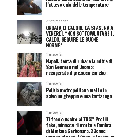
l’atteso calo delle temperature
3 settimane fa
ONDATA DI CALORE DA STASERA A
VENERDÌ. “NON SOTTOVALUTARE IL
CALDO, SEGUIRE LE BUONE
NORME”
1 mese fa
Napoli, tenta di rubare la mitra di
San Gennaro nel Duomo:
recuperato il prezioso cimelio
1 mese fa
Polizia metropolitana mette in
salvo un gheppio e una tartaruga
1 mese fa
Ti faccio uscire al TG5!” Profili
fake, minacce di morte e l’ombra
di Martina Carbonaro. 23enne
perseguita una 17enne e finisce in