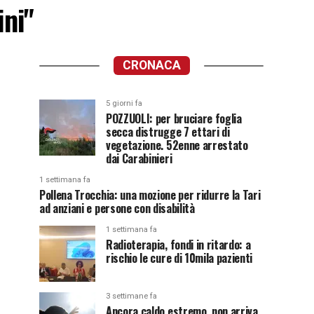
ini"
CRONACA
5 giorni fa
POZZUOLI: per bruciare foglia
secca distrugge 7 ettari di
vegetazione. 52enne arrestato
dai Carabinieri
1 settimana fa
Pollena Trocchia: una mozione per ridurre la Tari
ad anziani e persone con disabilità
1 settimana fa
Radioterapia, fondi in ritardo: a
rischio le cure di 10mila pazienti
3 settimane fa
Ancora caldo estremo, non arriva