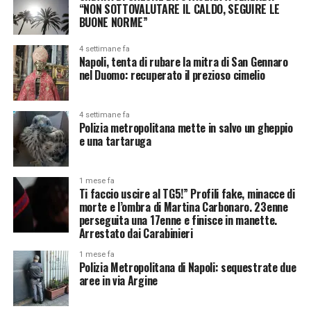
“NON SOTTOVALUTARE IL CALDO, SEGUIRE LE
BUONE NORME”
4 settimane fa
Napoli, tenta di rubare la mitra di San Gennaro
nel Duomo: recuperato il prezioso cimelio
4 settimane fa
Polizia metropolitana mette in salvo un gheppio
e una tartaruga
1 mese fa
Ti faccio uscire al TG5!” Profili fake, minacce di
morte e l’ombra di Martina Carbonaro. 23enne
perseguita una 17enne e finisce in manette.
Arrestato dai Carabinieri
1 mese fa
Polizia Metropolitana di Napoli: sequestrate due
aree in via Argine