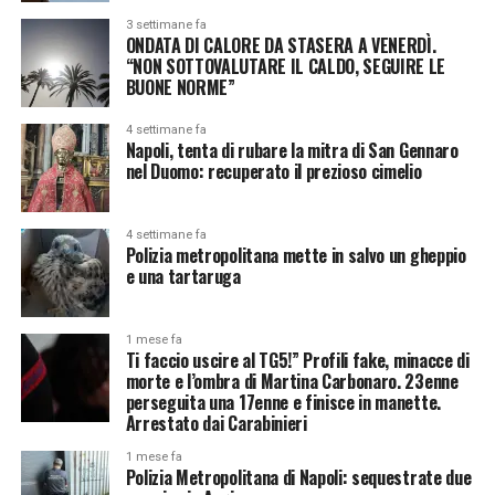
3 settimane fa
ONDATA DI CALORE DA STASERA A VENERDÌ.
“NON SOTTOVALUTARE IL CALDO, SEGUIRE LE
BUONE NORME”
4 settimane fa
Napoli, tenta di rubare la mitra di San Gennaro
nel Duomo: recuperato il prezioso cimelio
4 settimane fa
Polizia metropolitana mette in salvo un gheppio
e una tartaruga
1 mese fa
Ti faccio uscire al TG5!” Profili fake, minacce di
morte e l’ombra di Martina Carbonaro. 23enne
perseguita una 17enne e finisce in manette.
Arrestato dai Carabinieri
1 mese fa
Polizia Metropolitana di Napoli: sequestrate due