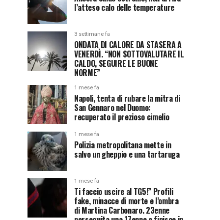
l’atteso calo delle temperature
3 settimane fa
ONDATA DI CALORE DA STASERA A
VENERDÌ. “NON SOTTOVALUTARE IL
CALDO, SEGUIRE LE BUONE
NORME”
1 mese fa
Napoli, tenta di rubare la mitra di
San Gennaro nel Duomo:
recuperato il prezioso cimelio
1 mese fa
Polizia metropolitana mette in
salvo un gheppio e una tartaruga
1 mese fa
Ti faccio uscire al TG5!” Profili
fake, minacce di morte e l’ombra
di Martina Carbonaro. 23enne
perseguita una 17enne e finisce in