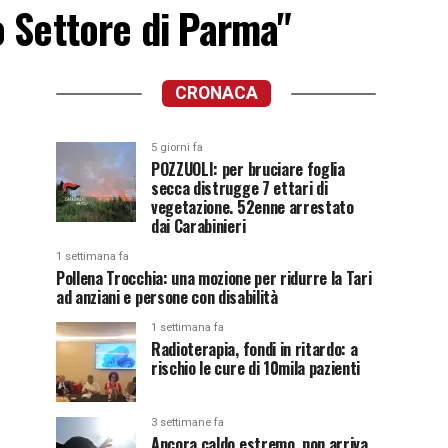
o Settore di Parma"
CRONACA
5 giorni fa
POZZUOLI: per bruciare foglia
secca distrugge 7 ettari di
vegetazione. 52enne arrestato
dai Carabinieri
1 settimana fa
Pollena Trocchia: una mozione per ridurre la Tari
ad anziani e persone con disabilità
1 settimana fa
Radioterapia, fondi in ritardo: a
rischio le cure di 10mila pazienti
3 settimane fa
Ancora caldo estremo, non arriva