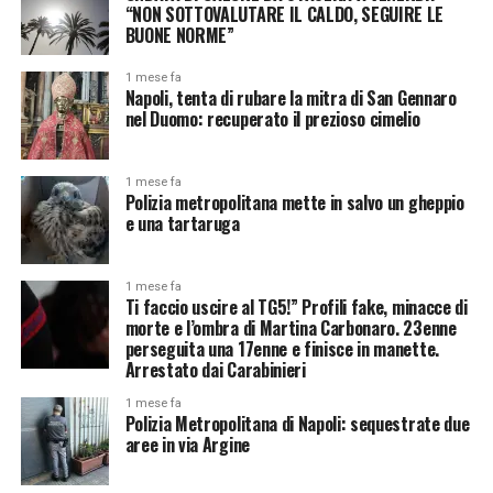
“NON SOTTOVALUTARE IL CALDO, SEGUIRE LE
BUONE NORME”
1 mese fa
Napoli, tenta di rubare la mitra di San Gennaro
nel Duomo: recuperato il prezioso cimelio
1 mese fa
Polizia metropolitana mette in salvo un gheppio
e una tartaruga
1 mese fa
Ti faccio uscire al TG5!” Profili fake, minacce di
morte e l’ombra di Martina Carbonaro. 23enne
perseguita una 17enne e finisce in manette.
Arrestato dai Carabinieri
1 mese fa
Polizia Metropolitana di Napoli: sequestrate due
aree in via Argine