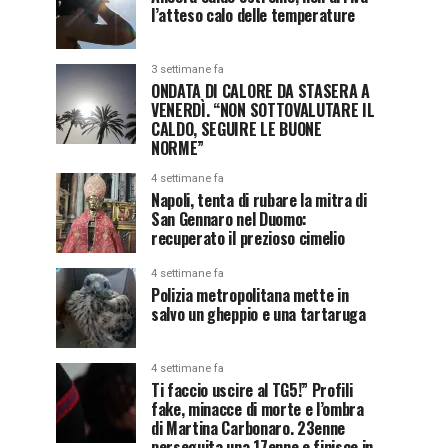
l’atteso calo delle temperature
3 settimane fa
ONDATA DI CALORE DA STASERA A
VENERDÌ. “NON SOTTOVALUTARE IL
CALDO, SEGUIRE LE BUONE
NORME”
4 settimane fa
Napoli, tenta di rubare la mitra di
San Gennaro nel Duomo:
recuperato il prezioso cimelio
4 settimane fa
Polizia metropolitana mette in
salvo un gheppio e una tartaruga
4 settimane fa
Ti faccio uscire al TG5!” Profili
fake, minacce di morte e l’ombra
di Martina Carbonaro. 23enne
perseguita una 17enne e finisce in