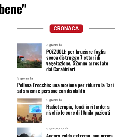
bbene"
CRONACA
3 giorni fa
POZZUOLI: per bruciare foglia
secca distrugge 7 ettari di
vegetazione. 52enne arrestato
dai Carabinieri
5 giorni fa
Pollena Trocchia: una mozione per ridurre la Tari
ad anziani e persone con disabilità
5 giorni fa
Radioterapia, fondi in ritardo: a
rischio le cure di 10mila pazienti
2 settimane fa
Ancora caldo estremo, non arriva