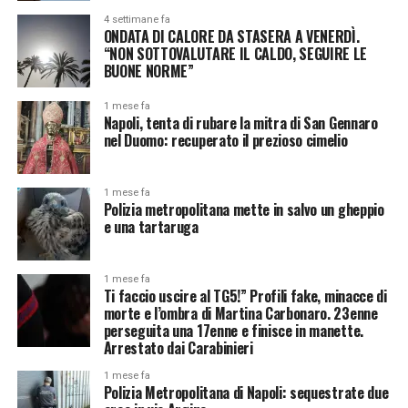
4 settimane fa
ONDATA DI CALORE DA STASERA A VENERDÌ.
“NON SOTTOVALUTARE IL CALDO, SEGUIRE LE
BUONE NORME”
1 mese fa
Napoli, tenta di rubare la mitra di San Gennaro
nel Duomo: recuperato il prezioso cimelio
1 mese fa
Polizia metropolitana mette in salvo un gheppio
e una tartaruga
1 mese fa
Ti faccio uscire al TG5!” Profili fake, minacce di
morte e l’ombra di Martina Carbonaro. 23enne
perseguita una 17enne e finisce in manette.
Arrestato dai Carabinieri
1 mese fa
Polizia Metropolitana di Napoli: sequestrate due