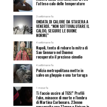
l’atteso calo delle temperature
3 settimane fa
ONDATA DI CALORE DA STASERA A
VENERDÌ. “NON SOTTOVALUTARE IL
CALDO, SEGUIRE LE BUONE
NORME”
4 settimane fa
Napoli, tenta di rubare la mitra di
San Gennaro nel Duomo:
recuperato il prezioso cimelio
4 settimane fa
Polizia metropolitana mette in
salvo un gheppio e una tartaruga
1 mese fa
Ti faccio uscire al TG5!” Profili
fake, minacce di morte e l’ombra
di Martina Carbonaro. 23enne
perseguita una 17enne e finisce in