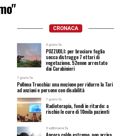
emo"
CRONACA
4 giorni fa
POZZUOLI: per bruciare foglia
secca distrugge 7 ettari di
vegetazione. 52enne arrestato
dai Carabinieri
7 giorni fa
Pollena Trocchia: una mozione per ridurre la Tari
ad anziani e persone con disabilità
7 giorni fa
Radioterapia, fondi in ritardo: a
rischio le cure di 10mila pazienti
3 settimane fa
Ancora caldo estremo, non arriva