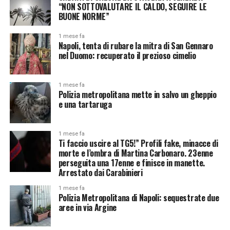
“NON SOTTOVALUTARE IL CALDO, SEGUIRE LE
BUONE NORME”
1 mese fa
Napoli, tenta di rubare la mitra di San Gennaro
nel Duomo: recuperato il prezioso cimelio
1 mese fa
Polizia metropolitana mette in salvo un gheppio
e una tartaruga
1 mese fa
Ti faccio uscire al TG5!” Profili fake, minacce di
morte e l’ombra di Martina Carbonaro. 23enne
perseguita una 17enne e finisce in manette.
Arrestato dai Carabinieri
1 mese fa
Polizia Metropolitana di Napoli: sequestrate due
aree in via Argine