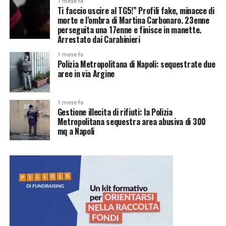
1 mese fa
Ti faccio uscire al TG5!” Profili fake, minacce di
morte e l’ombra di Martina Carbonaro. 23enne
perseguita una 17enne e finisce in manette.
Arrestato dai Carabinieri
1 mese fa
Polizia Metropolitana di Napoli: sequestrate due
aree in via Argine
1 mese fa
Gestione illecita di rifiuti: la Polizia
Metropolitana sequestra area abusiva di 300
mq a Napoli