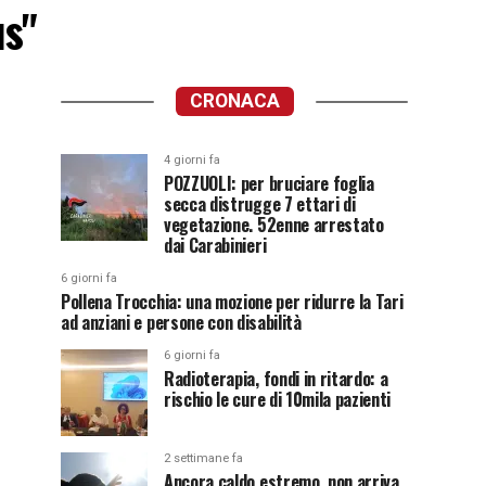
us"
CRONACA
4 giorni fa
POZZUOLI: per bruciare foglia
secca distrugge 7 ettari di
vegetazione. 52enne arrestato
dai Carabinieri
6 giorni fa
Pollena Trocchia: una mozione per ridurre la Tari
ad anziani e persone con disabilità
6 giorni fa
Radioterapia, fondi in ritardo: a
rischio le cure di 10mila pazienti
2 settimane fa
Ancora caldo estremo, non arriva