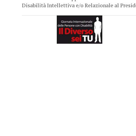
Disabilità Intellettiva e/o Relazionale al Presid