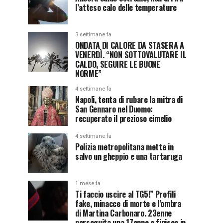
l’atteso calo delle temperature
3 settimane fa
ONDATA DI CALORE DA STASERA A
VENERDÌ. “NON SOTTOVALUTARE IL
CALDO, SEGUIRE LE BUONE
NORME”
4 settimane fa
Napoli, tenta di rubare la mitra di
San Gennaro nel Duomo:
recuperato il prezioso cimelio
4 settimane fa
Polizia metropolitana mette in
salvo un gheppio e una tartaruga
1 mese fa
Ti faccio uscire al TG5!” Profili
fake, minacce di morte e l’ombra
di Martina Carbonaro. 23enne
perseguita una 17enne e finisce in