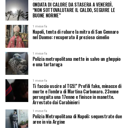
ONDATA DI CALORE DA STASERA A VENERDÌ.
“NON SOTTOVALUTARE IL CALDO, SEGUIRE LE
BUONE NORME”
1 mese fa
Napoli, tenta di rubare la mitra di San Gennaro
nel Duomo: recuperato il prezioso cimelio
1 mese fa
Polizia metropolitana mette in salvo un gheppio
e una tartaruga
1 mese fa
Ti faccio uscire al TG5!” Profili fake, minacce di
morte e l’ombra di Martina Carbonaro. 23enne
perseguita una 17enne e finisce in manette.
Arrestato dai Carabinieri
1 mese fa
Polizia Metropolitana di Napoli: sequestrate due
aree in via Argine