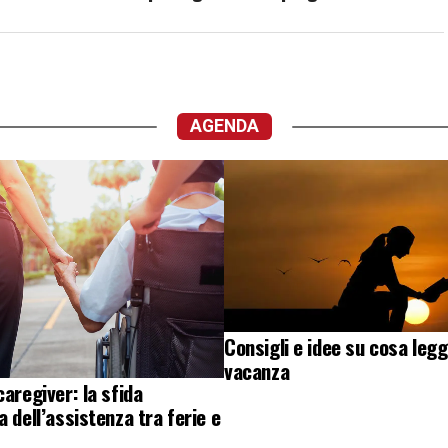
AGENDA
Consigli e idee su cosa legg
vacanza
caregiver: la sfida
a dell’assistenza tra ferie e