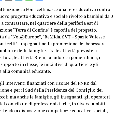
e attenzione: a Ponticelli nasce una rete educativa contro
nuovo progetto educativo e sociale rivolto a bambini da 0
 a contrastare, nel quartiere della periferia est di
azione “Terra di Confine” è capofila del progetto,
sta da “Noi@Europe”, “ReMida, SVT – Spazio Vulesse
onticelli”, impegnati nella promozione del benessere
mbini e delle famiglie. Tra le attività previste: i
lettura, le attività Stem, la ludoteca pomeridiana, i
 supporto in classe, le iniziative di quartiere e gli
 e alla comunità educante.
li interventi finanziati con risorse del PNRR dal
ione e per il Sud della Presidenza del Consiglio dei
ccoli ma anche le famiglie, gli insegnanti, gli operatori
 del contributo di professionisti che, in diversi ambiti,
mettendo a disposizione competenze educative, sociali,