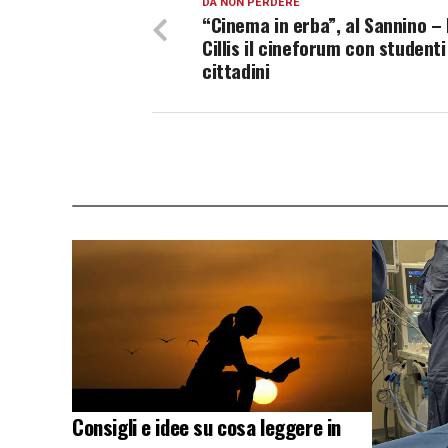
DA NON PERDERE
“Cinema in erba”, al Sannino –
Cillis il cineforum con studenti
cittadini
Consigli e idee su cosa leggere in