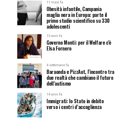
11 mesi fa
Obesità infantile, Campania
maglia nera in Europa: parte il
primo studio scientifico su 330
adolescenti
15 anni fa
Governo Monti: per il Welfare c'è
Elsa Fornero
4 settimane fa
Baraonda e PizzAut, l’incontro tra
due realtà che cambiano il futuro
dell’autismo
14 anni fa
Immigrati: lo Stato in debito
verso i centri d’accoglienza