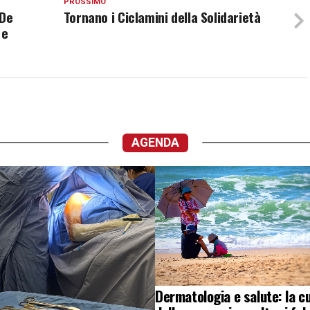
PROSSIMO
 De
Tornano i Ciclamini della Solidarietà
 e
AGENDA
Dermatologia e salute: la c