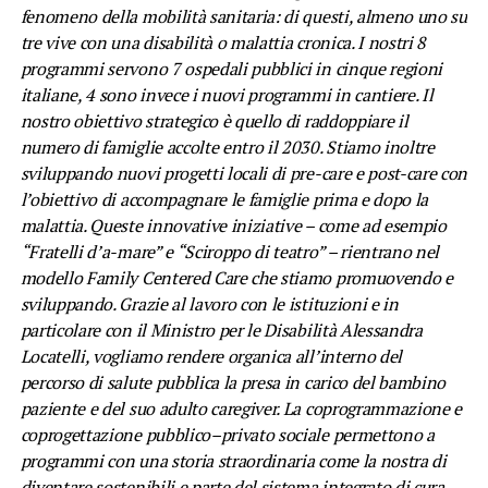
fenomeno della mobilità sanitaria: di questi, almeno uno su
tre vive con una disabilità o malattia cronica. I nostri 8
programmi servono 7 ospedali pubblici in cinque regioni
italiane, 4 sono invece i nuovi programmi in cantiere. Il
nostro obiettivo strategico è quello di raddoppiare il
numero di famiglie accolte entro il 2030. Stiamo inoltre
sviluppando nuovi progetti locali di pre-care e post-care con
l’obiettivo di accompagnare le famiglie prima e dopo la
malattia. Queste innovative iniziative – come ad esempio
“Fratelli d’a-mare” e “Sciroppo di teatro” – rientrano nel
modello Family Centered Care che stiamo promuovendo e
sviluppando. Grazie al lavoro con le istituzioni e in
particolare con il Ministro per le Disabilità Alessandra
Locatelli, vogliamo rendere organica all’interno del
percorso di salute pubblica la presa in carico del bambino
paziente e del suo adulto caregiver. La coprogrammazione e
coprogettazione pubblico–privato sociale permettono a
programmi con una storia straordinaria come la nostra di
diventare sostenibili e parte del sistema integrato di cura.