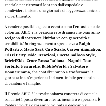
speciale per ritrovarsi lontano dall’ospedale e
condividere insieme una giornata di leggerezza, amicizia
e divertimento.
A rendere possibile questo evento sono l’entusiasmo dei
volontari ABIO e la preziosa rete di amici che ogni anno
scelgono di sostenere l’iniziativa con generosità e
sensibilità. Un ringraziamento speciale va a
Ralph
Pollastro
,
Mago Sasà
,
Ciro Scialò
,
Casper Animation
,
Frizzi Party
,
Iside Creazioni
,
Puerta Balloon Style
,
Brick4Kidz
,
Croce Rossa Italiana – Napoli
,
Toto
Sorbillo
,
Ferrarelle
,
BubbleWorld
e
Salvatore
Donnarumma
, che contribuiranno a trasformare la
giornata in un’esperienza indimenticabile per centinaia
di bambini e famiglie.
Il Premio ABIO è la testimonianza concreta di come la
solidarietà possa diventare festa, incontro e speranza. È
l’abbraccio che ogni anno i volontari dedicano ai