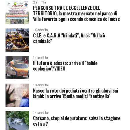
2 anni fa
PERCORSO TRA LE ECCELLENZE DEL
TERRITORIO, la mostra mercato nel parco di
Villa Favorita ogni seconda domenica del mese
14 anni fa
C.I.E. e C.A.R.A."blindati", Arci: "Nulla è
cambiato"
14 anni fa
Il futuro è adesso: arriva il "bolide
ecologico"/VIDEO
10 anni fa
Nasce la rete dei pediatri contro gli abusi sui
bimbi: in arrivo 15mila medici “sentinella”
14 anni fa
Corsano, stop al depuratore: salva la stagione
estiva ?